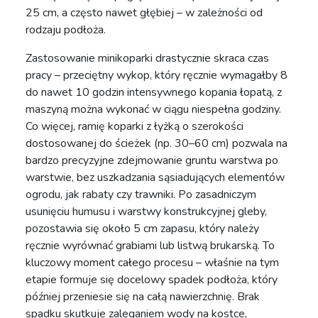
25 cm, a często nawet głębiej – w zależności od
rodzaju podłoża.
Zastosowanie minikoparki drastycznie skraca czas
pracy – przeciętny wykop, który ręcznie wymagałby 8
do nawet 10 godzin intensywnego kopania łopatą, z
maszyną można wykonać w ciągu niespełna godziny.
Co więcej, ramię koparki z łyżką o szerokości
dostosowanej do ścieżek (np. 30–60 cm) pozwala na
bardzo precyzyjne zdejmowanie gruntu warstwa po
warstwie, bez uszkadzania sąsiadujących elementów
ogrodu, jak rabaty czy trawniki. Po zasadniczym
usunięciu humusu i warstwy konstrukcyjnej gleby,
pozostawia się około 5 cm zapasu, który należy
ręcznie wyrównać grabiami lub listwą brukarską. To
kluczowy moment całego procesu – właśnie na tym
etapie formuje się docelowy spadek podłoża, który
później przeniesie się na całą nawierzchnię. Brak
spadku skutkuje zaleganiem wody na kostce,