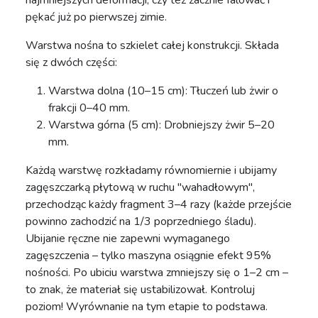
najmniejszych deformacji, czy też zacznie falować i
pękać już po pierwszej zimie.
Warstwa nośna to szkielet całej konstrukcji. Składa
się z dwóch części:
Warstwa dolna (10–15 cm): Tłuczeń lub żwir o
frakcji 0–40 mm.
Warstwa górna (5 cm): Drobniejszy żwir 5–20
mm.
Każdą warstwę rozkładamy równomiernie i ubijamy
zagęszczarką płytową w ruchu "wahadłowym",
przechodząc każdy fragment 3–4 razy (każde przejście
powinno zachodzić na 1/3 poprzedniego śladu).
Ubijanie ręczne nie zapewni wymaganego
zagęszczenia – tylko maszyna osiągnie efekt 95%
nośności. Po ubiciu warstwa zmniejszy się o 1–2 cm –
to znak, że materiał się ustabilizował. Kontroluj
poziom! Wyrównanie na tym etapie to podstawa.