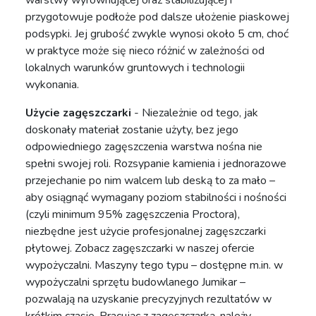
warstwy wyrównującej oraz stabilizującej i
przygotowuje podłoże pod dalsze ułożenie piaskowej
podsypki. Jej grubość zwykle wynosi około 5 cm, choć
w praktyce może się nieco różnić w zależności od
lokalnych warunków gruntowych i technologii
wykonania.
Użycie zagęszczarki
- Niezależnie od tego, jak
doskonały materiał zostanie użyty, bez jego
odpowiedniego zagęszczenia warstwa nośna nie
spełni swojej roli. Rozsypanie kamienia i jednorazowe
przejechanie po nim walcem lub deską to za mało –
aby osiągnąć wymagany poziom stabilności i nośności
(czyli minimum 95% zagęszczenia Proctora),
niezbędne jest użycie profesjonalnej zagęszczarki
płytowej.
Zobacz zagęszczarki w naszej ofercie
wypożyczalni
. Maszyny tego typu – dostępne m.in. w
wypożyczalni sprzętu budowlanego Jumikar –
pozwalają na uzyskanie precyzyjnych rezultatów w