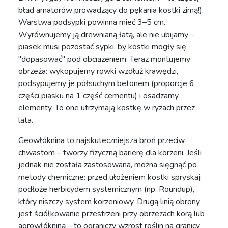
błąd amatorów prowadzący do pękania kostki zimą!).
Warstwa podsypki powinna mieć 3–5 cm.
Wyrównujemy ją drewnianą łatą, ale nie ubijamy –
piasek musi pozostać sypki, by kostki mogły się
"dopasować" pod obciążeniem. Teraz montujemy
obrzeża: wykopujemy rowki wzdłuż krawędzi,
podsypujemy je półsuchym betonem (proporcje 6
części piasku na 1 część cementu) i osadzamy
elementy. To one utrzymają kostkę w ryzach przez
lata.
Geowłóknina to najskuteczniejsza broń przeciw
chwastom – tworzy fizyczną barierę dla korzeni. Jeśli
jednak nie została zastosowana, można sięgnąć po
metody chemiczne: przed ułożeniem kostki spryskaj
podłoże herbicydem systemicznym (np. Roundup),
który niszczy system korzeniowy. Drugą linią obrony
jest ściółkowanie przestrzeni przy obrzeżach korą lub
agrowłókniną – to ograniczy wzrost roślin na granicy