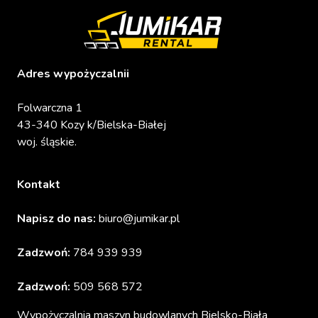
Adres wypożyczalnii
Folwarczna 1
43-340 Kozy k/Bielska-Białej
woj. śląskie.
Kontakt
Napisz do nas:
biuro@jumikar.pl
Zadzwoń:
784 939 939
Zadzwoń:
509 568 572
Wypożyczalnia maszyn budowlanych Bielsko-Biała