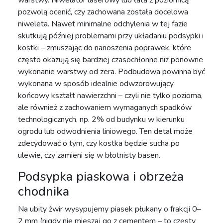
warstwy. Niwelator laserowy lub łata z poziomicą
pozwolą ocenić, czy zachowana została docelowa
niweleta. Nawet minimalne odchylenia w tej fazie
skutkują później problemami przy układaniu podsypki i
kostki – zmuszając do nanoszenia poprawek, które
często okazują się bardziej czasochłonne niż ponowne
wykonanie warstwy od zera. Podbudowa powinna być
wykonana w sposób idealnie odwzorowujący
końcowy kształt nawierzchni – czyli nie tylko pozioma,
ale również z zachowaniem wymaganych spadków
technologicznych, np. 2% od budynku w kierunku
ogrodu lub odwodnienia liniowego. Ten detal może
zdecydować o tym, czy kostka będzie sucha po
ulewie, czy zamieni się w błotnisty basen.
Podsypka piaskowa i obrzeża
chodnika
Na ubity żwir wysypujemy piasek płukany o frakcji 0–
2 mm (nigdy nie mieszaj go z cementem – to częsty