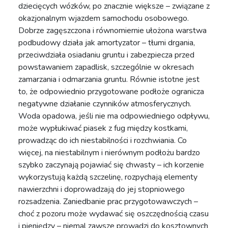
dziecięcych wózków, po znacznie większe – związane z
okazjonalnym wjazdem samochodu osobowego.
Dobrze zagęszczona i równomiernie ułożona warstwa
podbudowy działa jak amortyzator – tłumi drgania,
przeciwdziała osiadaniu gruntu i zabezpiecza przed
powstawaniem zapadlisk, szczególnie w okresach
zamarzania i odmarzania gruntu. Równie istotne jest
to, że odpowiednio przygotowane podłoże ogranicza
negatywne działanie czynników atmosferycznych.
Woda opadowa, jeśli nie ma odpowiedniego odpływu,
może wypłukiwać piasek z fug między kostkami,
prowadząc do ich niestabilności i rozchwiania. Co
więcej, na niestabilnym i nierównym podłożu bardzo
szybko zaczynają pojawiać się chwasty – ich korzenie
wykorzystują każdą szczelinę, rozpychają elementy
nawierzchni i doprowadzają do jej stopniowego
rozsadzenia. Zaniedbanie prac przygotowawczych –
choć z pozoru może wydawać się oszczędnością czasu
i pieniędzy – niemal zawsze prowadzi do kosztownych