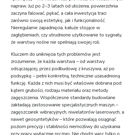
napraw. Już po 2–3 latach od ułożenia, powierzchnia
zaczyna falować, pękać, a cała inwestycja traci
zarówno swoją estetykę, jak i funkcjonalność.
Nieregularne zapadnięcia, kałuże stojące w
zagłębieniach, czy utrudnione użytkowanie to sygnały,
że warstwy nośne nie spełniają swojej roli.
Kluczem do uniknięcia tych problemów jest
zrozumienie, że każda warstwa – od warstwy
odsączającej, przez podbudowę z kruszywa, aż po
podsypkę – pełni konkretną, technicznie uzasadnioną
funkcję. Każda z nich musi być właściwie dobrana pod
kątem grubości, rodzaju materiału oraz metody
zagęszczenia. Współczesne standardy budowlane
zakładają zastosowanie specjalistycznych maszyn –
zagęszczarek wibracyjnych, niwelatorów laserowych, a
nawet geosyntetyków – które pozwalają osiągnąć
poziom precyzji i stabilności niemożliwy do uzyskania
przy pracy wyłącznie ręcznej. Nie chodzi więc tylko o