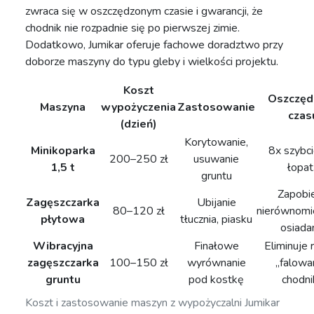
zwraca się w oszczędzonym czasie i gwarancji, że
chodnik nie rozpadnie się po pierwszej zimie.
Dodatkowo, Jumikar oferuje fachowe doradztwo przy
doborze maszyny do typu gleby i wielkości projektu.
Koszt
Oszczęd
Maszyna
wypożyczenia
Zastosowanie
czas
(dzień)
Korytowanie,
Minikoparka
8x szybci
200–250 zł
usuwanie
1,5 t
łopat
gruntu
Zapobi
Zagęszczarka
Ubijanie
80–120 zł
nierównom
płytowa
tłucznia, piasku
osiada
Wibracyjna
Finałowe
Eliminuje 
zagęszczarka
100–150 zł
wyrównanie
„falowa
gruntu
pod kostkę
chodni
Koszt i zastosowanie maszyn z wypożyczalni Jumikar