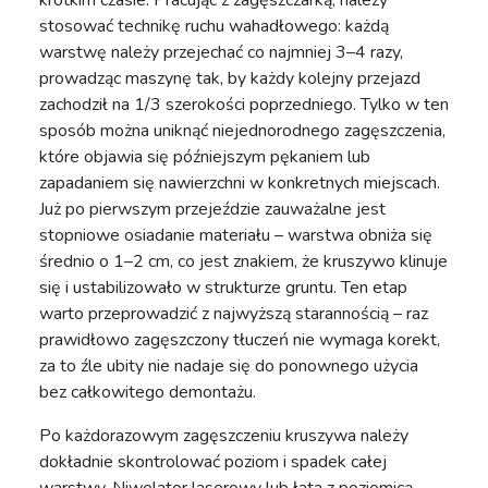
krótkim czasie. Pracując z zagęszczarką, należy
stosować technikę ruchu wahadłowego: każdą
warstwę należy przejechać co najmniej 3–4 razy,
prowadząc maszynę tak, by każdy kolejny przejazd
zachodził na 1/3 szerokości poprzedniego. Tylko w ten
sposób można uniknąć niejednorodnego zagęszczenia,
które objawia się późniejszym pękaniem lub
zapadaniem się nawierzchni w konkretnych miejscach.
Już po pierwszym przejeździe zauważalne jest
stopniowe osiadanie materiału – warstwa obniża się
średnio o 1–2 cm, co jest znakiem, że kruszywo klinuje
się i ustabilizowało w strukturze gruntu. Ten etap
warto przeprowadzić z najwyższą starannością – raz
prawidłowo zagęszczony tłuczeń nie wymaga korekt,
za to źle ubity nie nadaje się do ponownego użycia
bez całkowitego demontażu.
Po każdorazowym zagęszczeniu kruszywa należy
dokładnie skontrolować poziom i spadek całej