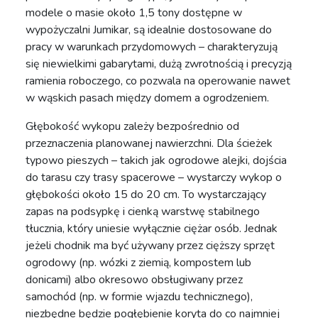
modele o masie około 1,5 tony dostępne w
wypożyczalni Jumikar, są idealnie dostosowane do
pracy w warunkach przydomowych – charakteryzują
się niewielkimi gabarytami, dużą zwrotnością i precyzją
ramienia roboczego, co pozwala na operowanie nawet
w wąskich pasach między domem a ogrodzeniem.
Głębokość wykopu zależy bezpośrednio od
przeznaczenia planowanej nawierzchni. Dla ścieżek
typowo pieszych – takich jak ogrodowe alejki, dojścia
do tarasu czy trasy spacerowe – wystarczy wykop o
głębokości około 15 do 20 cm. To wystarczający
zapas na podsypkę i cienką warstwę stabilnego
tłucznia, który uniesie wyłącznie ciężar osób. Jednak
jeżeli chodnik ma być używany przez cięższy sprzęt
ogrodowy (np. wózki z ziemią, kompostem lub
donicami) albo okresowo obsługiwany przez
samochód (np. w formie wjazdu technicznego),
niezbędne będzie pogłębienie koryta do co najmniej