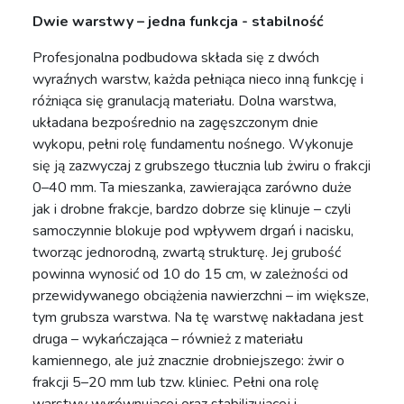
Dwie warstwy – jedna funkcja - stabilność
Profesjonalna podbudowa składa się z dwóch
wyraźnych warstw, każda pełniąca nieco inną funkcję i
różniąca się granulacją materiału. Dolna warstwa,
układana bezpośrednio na zagęszczonym dnie
wykopu, pełni rolę fundamentu nośnego. Wykonuje
się ją zazwyczaj z grubszego tłucznia lub żwiru o frakcji
0–40 mm. Ta mieszanka, zawierająca zarówno duże
jak i drobne frakcje, bardzo dobrze się klinuje – czyli
samoczynnie blokuje pod wpływem drgań i nacisku,
tworząc jednorodną, zwartą strukturę. Jej grubość
powinna wynosić od 10 do 15 cm, w zależności od
przewidywanego obciążenia nawierzchni – im większe,
tym grubsza warstwa. Na tę warstwę nakładana jest
druga – wykańczająca – również z materiału
kamiennego, ale już znacznie drobniejszego: żwir o
frakcji 5–20 mm lub tzw. kliniec. Pełni ona rolę