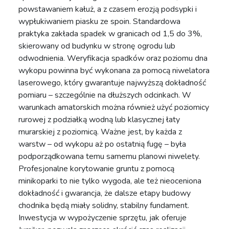
powstawaniem kałuż, a z czasem erozją podsypki i
wypłukiwaniem piasku ze spoin. Standardowa
praktyka zakłada spadek w granicach od 1,5 do 3%,
skierowany od budynku w stronę ogrodu lub
odwodnienia. Weryfikacja spadków oraz poziomu dna
wykopu powinna być wykonana za pomocą niwelatora
laserowego, który gwarantuje najwyższą dokładność
pomiaru – szczególnie na dłuższych odcinkach. W
warunkach amatorskich można również użyć poziomicy
rurowej z podziałką wodną lub klasycznej łaty
murarskiej z poziomicą. Ważne jest, by każda z
warstw – od wykopu aż po ostatnią fugę – była
podporządkowana temu samemu planowi niwelety.
Profesjonalne korytowanie gruntu z pomocą
minikoparki to nie tylko wygoda, ale też nieoceniona
dokładność i gwarancja, że dalsze etapy budowy
chodnika będą miały solidny, stabilny fundament.
Inwestycja w wypożyczenie sprzętu, jak oferuje