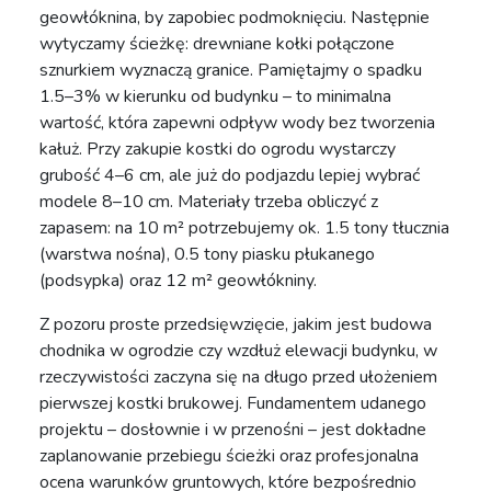
geowłóknina, by zapobiec podmoknięciu. Następnie
wytyczamy ścieżkę: drewniane kołki połączone
sznurkiem wyznaczą granice. Pamiętajmy o spadku
1.5–3% w kierunku od budynku – to minimalna
wartość, która zapewni odpływ wody bez tworzenia
kałuż. Przy zakupie kostki do ogrodu wystarczy
grubość 4–6 cm, ale już do podjazdu lepiej wybrać
modele 8–10 cm. Materiały trzeba obliczyć z
zapasem: na 10 m² potrzebujemy ok. 1.5 tony tłucznia
(warstwa nośna), 0.5 tony piasku płukanego
(podsypka) oraz 12 m² geowłókniny.
Z pozoru proste przedsięwzięcie, jakim jest budowa
chodnika w ogrodzie czy wzdłuż elewacji budynku, w
rzeczywistości zaczyna się na długo przed ułożeniem
pierwszej kostki brukowej. Fundamentem udanego
projektu – dosłownie i w przenośni – jest dokładne
zaplanowanie przebiegu ścieżki oraz profesjonalna
ocena warunków gruntowych, które bezpośrednio