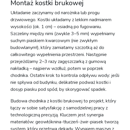
Montaż kostki brukowej
Układanie zaczynamy od narożnika lub progu
drzwiowego. Kostki układamy z lekkim nadmiarem
wysokości (ok. 1 cm) – osiadną po fugowaniu.
Szczeliny między nimi (zwykle 3–5 mm) wypełniamy
suchym piaskiem kwarcowym (nie zwykłym
budowlanym!), który zamiatamy szczotką aż do
całkowitego wypełnienia przestrzeni. Następnie
przejeżdżamy 2–3 razy zagęszczarką z gumową
nakładką – najpierw wzdłuż, potem w poprzek
chodnika. Ostatni krok to kontrola odpływu wody: jeśli
nie spływa od budynku, delikatnie podważ kostki i
dosyp piasku pod spód, by skorygować spadek.
Budowa chodnika z kostki brukowej to projekt, który
łączy w sobie satysfakcję z samodzielnej pracy z
technologiczną precyzją. Kluczem jest synergia
materiałów: geowłóknina-tłuczeń-żwir-piasek tworzą
system, który przetrwa dekady. Wynajem maszyn z