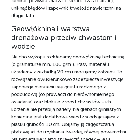
Jumikar, pozwala znacząco skrócić czas realizacji,
uniknąć błędów i zapewnić trwałość nawierzchni na
długie lata.
Geowłóknina i warstwa
drenażowa przeciw chwastom i
wodzie
Na dno wykopu rozkładamy geowłókninę techniczną
(o gramaturze min. 100 g/m²). Pasy materiału
układamy z zakładką 20 cm i mocujemy kołkami. To
rozwiązanie dwukierunkowo zabezpiecza inwestycję:
zapobiega mieszaniu się gruntu rodzimego z
podbudową (co prowadzi do nierównomiernego
osiadania) oraz blokuje wzrost chwastów – ich
korzenie nie przebiją bariery. Na glebach gliniastych
konieczna jest dodatkowa warstwa odsączająca z
piasku grubości 10 cm. Ubijamy ją zagęszczarką
płytową aż do uzyskania twardej, równej powierzchni.
Na tym etapie warto sprawdzić spadek – jeśli