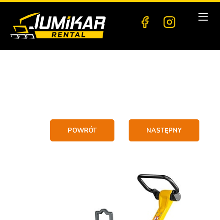
POWRÓT
NASTĘPNY