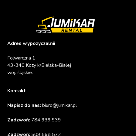
Adres wypożyczalnii
Folwarczna 1
43-340 Kozy k/Bielska-Białej
woj. śląskie.
Kontakt
Napisz do nas:
biuro@jumikar.pl
Zadzwoń:
784 939 939
Zadzwoń:
509 568 572