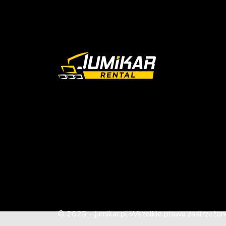
© 2023 -
jumikar.pl
Wszelkie prawa zastrzeżone