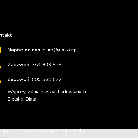
ntakt
Napisz do nas:
biuro@jumikar.pl
Zadzwoń:
784 939 939
Zadzwoń:
509 568 572
Wypożyczalnia maszyn budowlanych
Bielsko-Biała
oraz sprzętu budonalego Bielsko-Biała