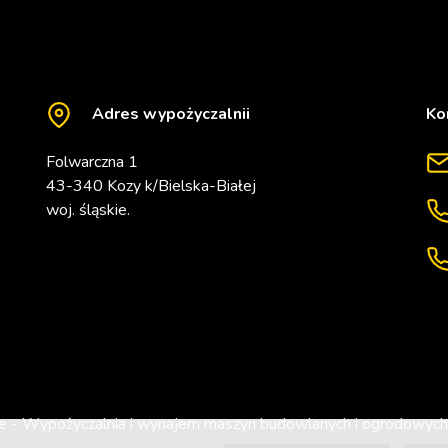
Adres wypożyczalnii
Ko
Folwarczna 1
43-340 Kozy k/Bielska-Białej
woj. śląskie.
 - Wypożyczalnia i wynajem maszyn budowlanych i ogrodowych 