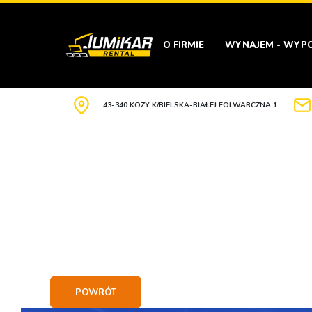
O FIRMIE
WYNAJEM - WYPO
43-340 KOZY K/BIELSKA-BIAŁEJ FOLWARCZNA 1
POWRÓT