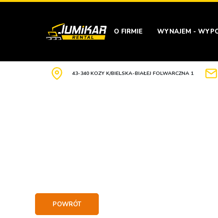
O FIRMIE
WYNAJEM - WYPO
43-340 KOZY K/BIELSKA-BIAŁEJ FOLWARCZNA 1
POWRÓT