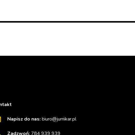
ntakt
Napisz do nas:
biuro@jumikar.pl
Zadzwoń:
784 939 939