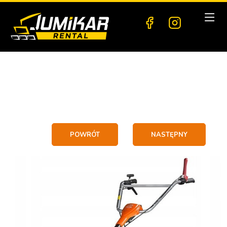
POWRÓT
NASTĘPNY