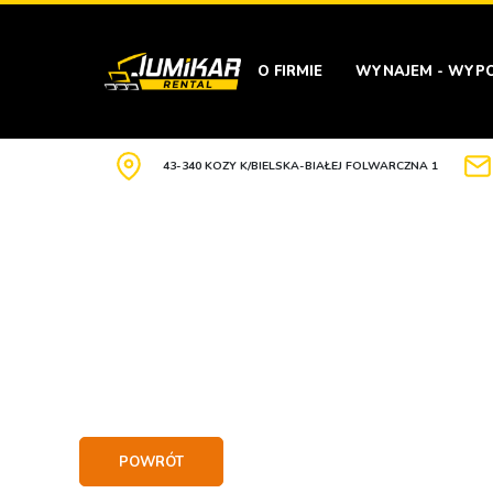
O FIRMIE
WYNAJEM - WYPO
43-340 KOZY K/BIELSKA-BIAŁEJ FOLWARCZNA 1
POWRÓT