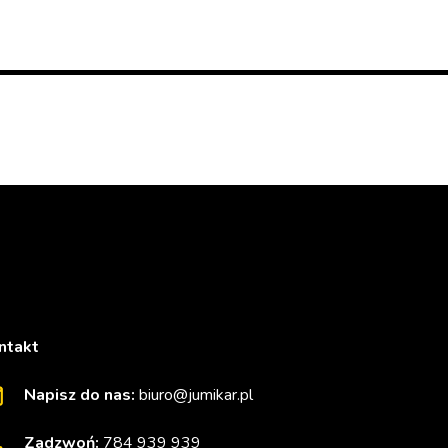
ntakt
Napisz do nas:
biuro@jumikar.pl
Zadzwoń:
784 939 939