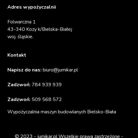
Adres wypożyczalnii
Folwarczna 1
43-340 Kozy k/Bielska-Białej
woj. śląskie.
Kontakt
Napisz do nas:
biuro@jumikar.pl
Zadzwoń:
784 939 939
Zadzwoń:
509 568 572
Wypożyczalnia maszyn budowlanych Bielsko-Biała
© 2023 -
jumikar.pl
Wszelkie prawa zastrzeżone -