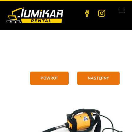
POWRÓT
NASTĘPNY