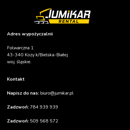
Adres wypożyczalnii
Folwarczna 1
43-340 Kozy k/Bielska-Białej
woj. śląskie.
Kontakt
Napisz do nas:
biuro@jumikar.pl
Zadzwoń:
784 939 939
Zadzwoń:
509 568 572